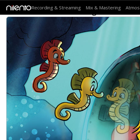
Recording & Streaming
Mix & Mastering
Atmos
Bamse och havets hemlighet